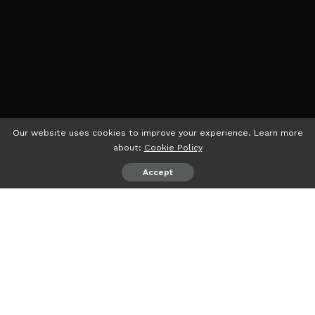
Our website uses cookies to improve your experience. Learn more
about:
Cookie Policy
Accept
psiaceh.or.id/
– Badan Pengawas Pemilihan Umum
(Bawaslu) Kota Bandarlampung menemukan 1402 alat
peraga sosialisasi (APS) yang menyalahi aturan
sebagaimana diatur dalam PKPU.
APS yang menjadi atensi Bawaslu berupa APS yang