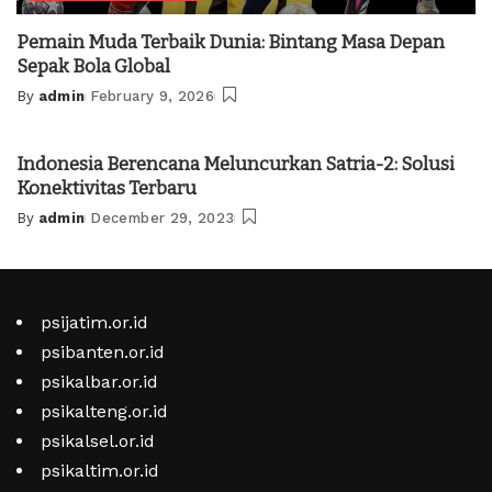
Pemain Muda Terbaik Dunia: Bintang Masa Depan
Sepak Bola Global
By
admin
February 9, 2026
Posted
by
Indonesia Berencana Meluncurkan Satria-2: Solusi
Konektivitas Terbaru
By
admin
December 29, 2023
Posted
by
psijatim.or.id
psibanten.or.id
psikalbar.or.id
psikalteng.or.id
psikalsel.or.id
psikaltim.or.id