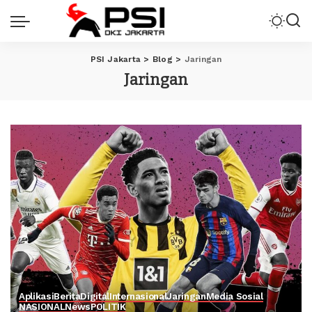
PSI Jakarta
>
Blog
>
Jaringan
Jaringan
Aplikasi
Berita
Digital
Internasional
Jaringan
Media Sosial
NASIONAL
News
POLITIK