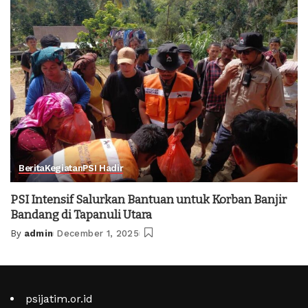
Berita
Kegiatan
PSI Hadir
PSI Intensif Salurkan Bantuan untuk Korban Banjir
Bandang di Tapanuli Utara
By
admin
December 1, 2025
Posted
by
psijatim.or.id