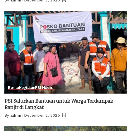
By
admin
December 3, 2025
Posted
by
Berita
Kegiatan
PSI Hadir
PSI Salurkan Bantuan untuk Warga Terdampak
Banjir di Langkat
By
admin
December 2, 2025
Posted
by