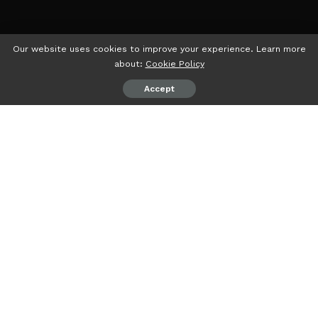
Our website uses cookies to improve your experience. Learn more
about:
Cookie Policy
Accept
psiaceh.or.id/
– Anggota Komisi III DPRD Lampung Fraksi
Demokrat M. Junaidi kembali melanjutkan kegiatan
kunjungan dapil (Reses).
Setelah sebelumnya di Sabah Balau, kali ini lanjut di dua
titik yakni di kampung Dwidarma Desa Negara Batin dan di
Desa Muara Putih, Natar, Lampung Selatan, Selasa
(05/09/2023).
Pemilik aapaan akrab Bung Adi itu, menggandeng serta
artis papan atas Andika Kangen Band (Babang Tamvan)