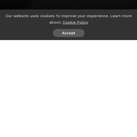
Our website uses cookies to improve your experience. Learn more
about:
Cookie Policy
Accept
psiaceh.or.id/
– Tidak kurang dari 260 unit rumah
bersubsidi akan dibangun oleh PT Papan Mulia Agung
(PMA), di wilayah Dusun 6 Mujimulyo, Desa Muara Putih,
Kecamatan Natar, Kabupaten Lampung Selatan.
Komisaris perusahaan kontraktor dan pengembang
tersebut, HR Agung Laksono disela peninjauan lokasi
mengatakan, rencana pembangunan tersebut sebagai
upaya membantu program menyediakan hunian terjangkau
bagi masyarakat berpenghasilan rendah.
“Seperti kita ketahui, backlog kekurangan perumahan