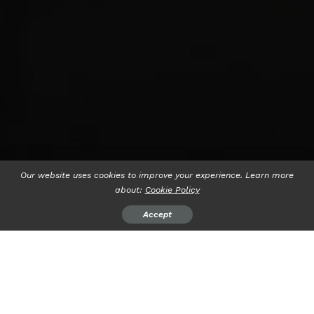
Our website uses cookies to improve your experience. Learn more
about:
Cookie Policy
Accept
psiaceh.or.id/
– Setelah dilantik para komisioner Bawaslu
15 kabupaten/kota se-Lampung telah melaksanakan rapat
pleno internal untuk menyusun struktur kepengurusan