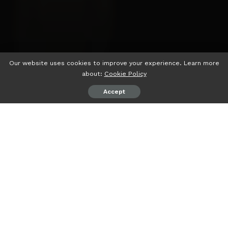
Our website uses cookies to improve your experience. Learn more
about:
Cookie Policy
Accept
psiaceh.or.id/
– Untuk meningkatkan tingkat kunjungan
wisatawan dan menjaga kebersihan lingkungan terutama
area pantai, Radisson Lampung Kedaton bersama dengan
Persatuan Wartawan Indonesia (PWI) akan mengumpulkan
sampah di sekitar pantai Harnas Teluk Betung Timur
Bandarlampung.
Melalui kegiatan tersebut Coca-Cola Europacific Partners
Indonesia juga Himpunan Nelayan Seluruh Indonesia (HNSI)