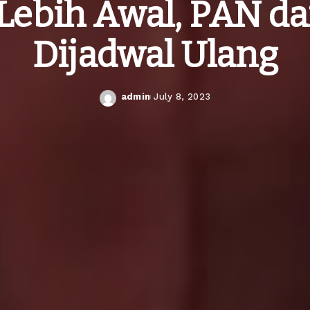
Lebih Awal, PAN d
Dijadwal Ulang
admin
July 8, 2023
Posted
by