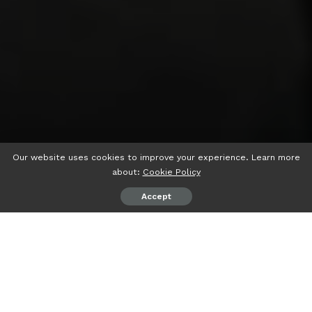
Our website uses cookies to improve your experience. Learn more
about:
Cookie Policy
Accept
psiaceh.or.id/
– Dewan Pimpinan Wilayah (DPW) Partai
Perindo Lampung membagikan 175 paket daging kurban
kepada masyarakat.