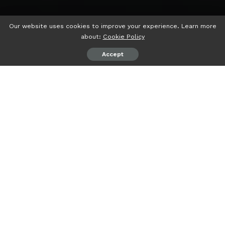
Our website uses cookies to improve your experience. Learn more
about:
Cookie Policy
Accept
psiaceh.or.id/
– Rumah Perempuan dan Anak (RPA)
Lampung, akan memperkarakan salah satu tenaga medis
di Bandarlampung yang diduga melakukan malpraktik
terhadap RAP (bayi usia 6 bulan) yang belakangan menjadi
sorotan.
Ketua RPA Lampung Eny Puji Lestari mengatakan, pihaknya
akan melakukan pengawalan terhadap ketidakadilan
kesehatan yang dialami oleh anak RAP, anak dari
Ermanyanti warga Kemiling, Bandarlampung.
"Ya, dalam waktu dekat kami akan membangun kerjasama