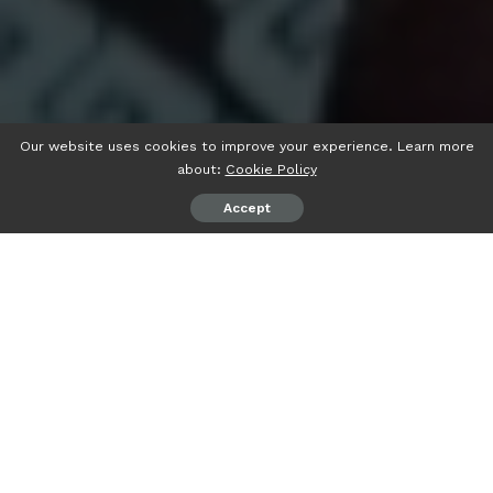
Our website uses cookies to improve your experience. Learn more
about:
Cookie Policy
Accept
psiaceh.or.id/
– Partai Demokrasi Indonesia Perjuangan
(PDI) Perjuangan Lampung resmi mendaftarkan bakal
calon anggota legislatif (Bacaleg) ke Komisi Pemilihan
Umum (KPU) setempat, Kamis (11/05/2023).
Iring-iringan panjang dan konvoi budaya dilakukan kader
dan simpatisan PDI Perjuangan di ruas Jalan Gajah Mada
hingga kantor KPU.