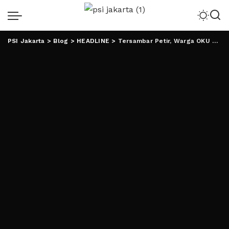
PSI Jakarta
>
Blog
>
HEADLINE
>
Tersambar Petir, Warga OKU Selatan Meninggal di Gunung Seminung