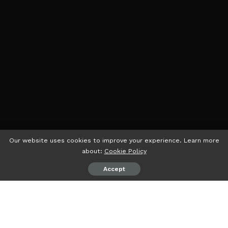
Our website uses cookies to improve your experience. Learn more
about:
Cookie Policy
Accept
psiaceh.or.id/
– Malang tak dapat ditolak, untung tak
dapat diraih. Pepetah tersebut menggambarkan