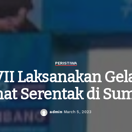
PERISTIWA
II Laksanakan Gela
at Serentak di Su
admin
March 5, 2023
Posted
by