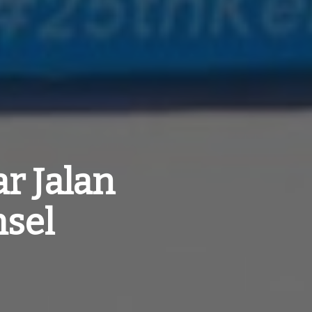
r Jalan
msel