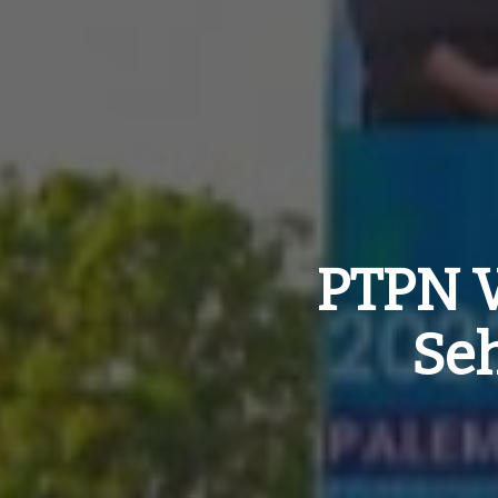
PTPN V
Seh