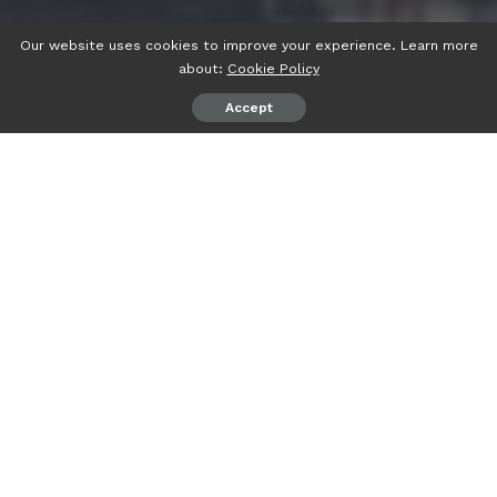
Our website uses cookies to improve your experience. Learn more
about:
Cookie Policy
Accept
psiaceh.or.id/
– Komisi Pemilihan Umum (KPU) Provinsi
Lampung menetapkan 14 Bakal Calon DPD RI yang
memenuhi syarat (MS) syarat dukungan, hasil verifikasi
faktual (Verfak) pada Pleno Rekapirulasi Hasil Verfak di
KPU Lampung, Rabu (01/03/2023).
Tiga dari 14 Balon DPD RI tersebut adalah kader Nahdlatul
Ulama (NU) Lampung yakni Wakil Ketua PWNU Lampung
Khaidir Bujung dan dua petahanan Jihan Nurlela dan
Bustami Zainudin.
Ketua KPU Lampung Erwan Bustami, dalam rapat pleno