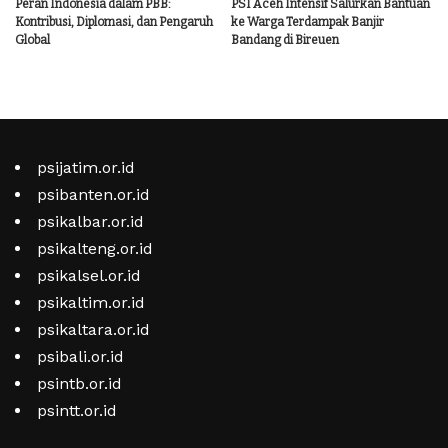
Peran Indonesia dalam PBB:
PSI Aceh Intensif Salurkan Bantuan
Kontribusi, Diplomasi, dan Pengaruh
ke Warga Terdampak Banjir
Global
Bandang di Bireuen
psijatim.or.id
psibanten.or.id
psikalbar.or.id
psikalteng.or.id
psikalsel.or.id
psikaltim.or.id
psikaltara.or.id
psibali.or.id
psintb.or.id
psintt.or.id