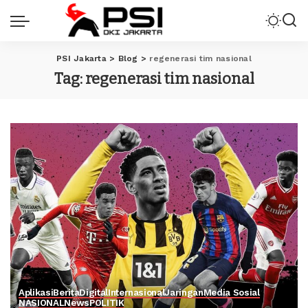
PSI Jakarta
>
Blog
>
regenerasi tim nasional
Tag:
regenerasi tim nasional
Aplikasi
Berita
Digital
Internasional
Jaringan
Media Sosial
NASIONAL
News
POLITIK