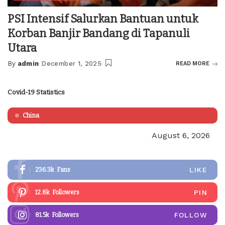
PSI Intensif Salurkan Bantuan untuk
Korban Banjir Bandang di Tapanuli
Utara
By
admin
December 1, 2025
READ MORE
Posted
by
Covid-19 Statistics
China
August 6, 2026
LIKE
236.3k
Fans
PIN
12.8k
Followers
FOLLOW
81.5k
Followers