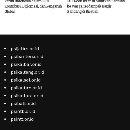
Peran Indonesia dalam PBB:
PSI Aceh Intensif Salurkan Bantuan
Kontribusi, Diplomasi, dan Pengaruh
ke Warga Terdampak Banjir
Global
Bandang di Bireuen
psijatim.or.id
psibanten.or.id
psikalbar.or.id
psikalteng.or.id
psikalsel.or.id
psikaltim.or.id
psikaltara.or.id
psibali.or.id
psintb.or.id
psintt.or.id