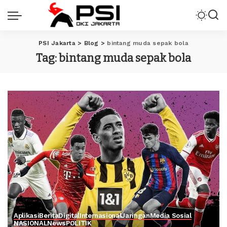
PSI Jakarta
>
Blog
>
bintang muda sepak bola
Tag:
bintang muda sepak bola
Aplikasi
Berita
Digital
Internasional
Jaringan
Media Sosial
NASIONAL
News
POLITIK