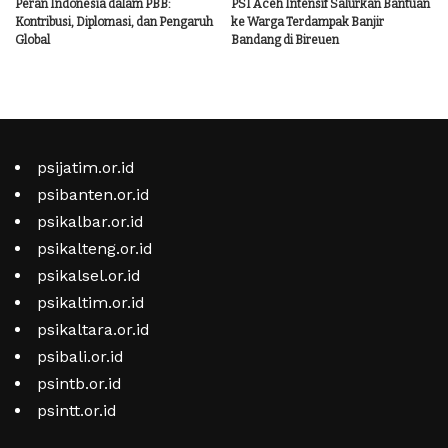
Peran Indonesia dalam PBB:
PSI Aceh Intensif Salurkan Bantuan
Kontribusi, Diplomasi, dan Pengaruh
ke Warga Terdampak Banjir
Global
Bandang di Bireuen
psijatim.or.id
psibanten.or.id
psikalbar.or.id
psikalteng.or.id
psikalsel.or.id
psikaltim.or.id
psikaltara.or.id
psibali.or.id
psintb.or.id
psintt.or.id