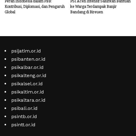
Peran Indonesia dalam PBB:
PSI Aceh Intensif Salurkan Bantuan
Kontribusi, Diplomasi, dan Pengaruh
ke Warga Terdampak Banjir
Global
Bandang di Bireuen
psijatim.or.id
psibanten.or.id
psikalbar.or.id
psikalteng.or.id
psikalsel.or.id
psikaltim.or.id
psikaltara.or.id
psibali.or.id
psintb.or.id
psintt.or.id