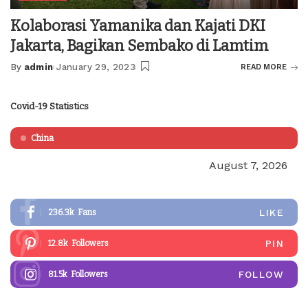
Kolaborasi Yamanika dan Kajati DKI
Jakarta, Bagikan Sembako di Lamtim
By
admin
January 29, 2023
READ MORE
Posted
by
Covid-19 Statistics
China
August 7, 2026
LIKE
236.3k
Fans
PIN
12.8k
Followers
FOLLOW
81.5k
Followers